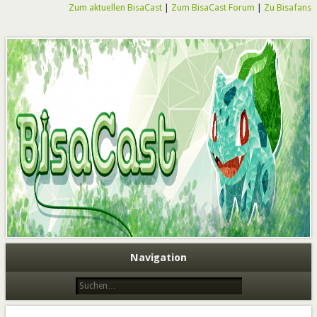
Zum aktuellen BisaCast
|
Zum BisaCast Forum
|
Zu Bisafans
BisaCast
Navigation