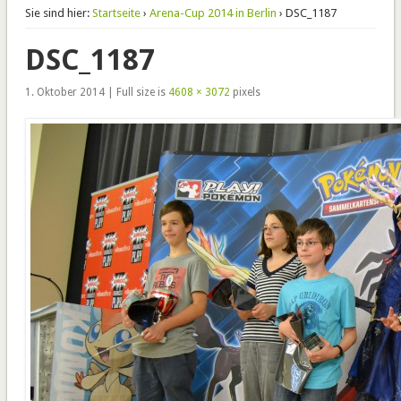
Sie sind hier:
Startseite
›
Arena-Cup 2014 in Berlin
› DSC_1187
DSC_1187
1. Oktober 2014 | Full size is
4608 × 3072
pixels