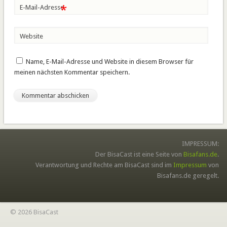
*
E-Mail-Adresse
Website
Name, E-Mail-Adresse und Website in diesem Browser für
meinen nächsten Kommentar speichern.
IMPRESSUM:
Der BisaCast ist eine Seite von
Bisafans.de
.
Verantwortung und Rechte am BisaCast sind im
Impressum
von
Bisafans.de geregelt.
© 2026 BisaCast