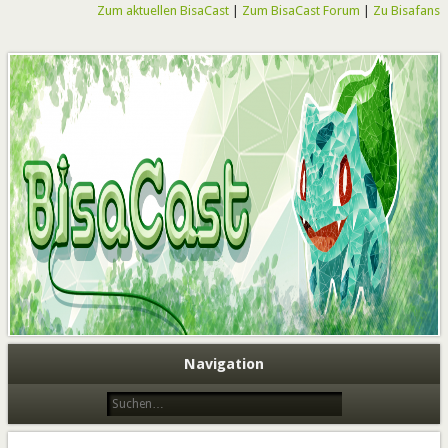
Zum aktuellen BisaCast
|
Zum BisaCast Forum
|
Zu Bisafans
BisaCast
Navigation