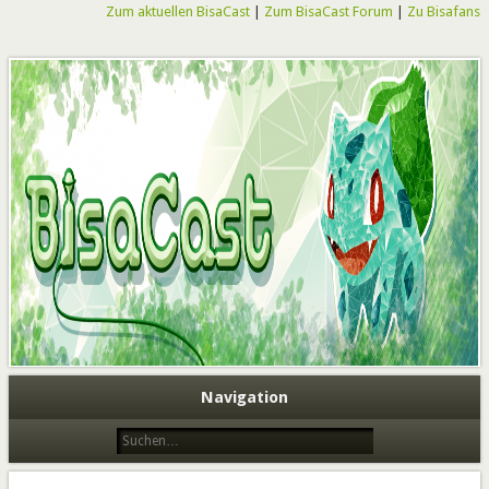
Zum aktuellen BisaCast
|
Zum BisaCast Forum
|
Zu Bisafans
BisaCast
Navigation