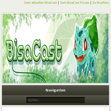
Zum aktuellen BisaCast
|
Zum BisaCast Forum
|
Zu Bisafans
BisaCast
Navigation