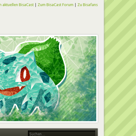
 aktuellen BisaCast
|
Zum BisaCast Forum
|
Zu Bisafans