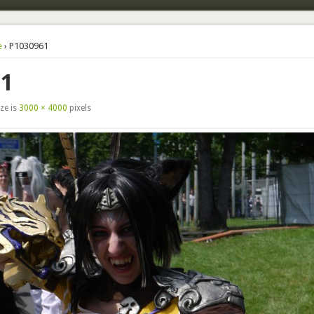
e
› P1030961
61
ize is
3000 × 4000
pixels