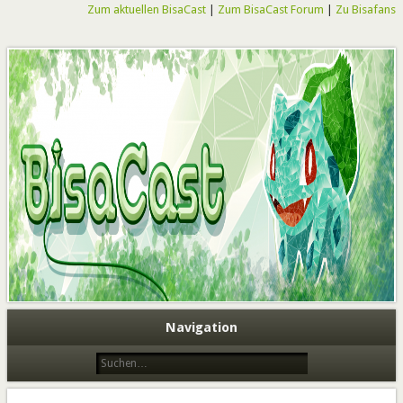
Zum aktuellen BisaCast
|
Zum BisaCast Forum
|
Zu Bisafans
BisaCast
Navigation