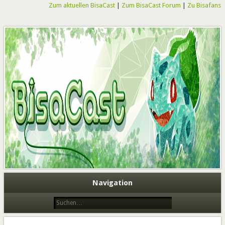
Zum aktuellen BisaCast
|
Zum BisaCast Forum
|
Zu Bisafans
BisaCast
Navigation