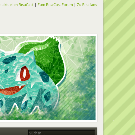
 aktuellen BisaCast
|
Zum BisaCast Forum
|
Zu Bisafans