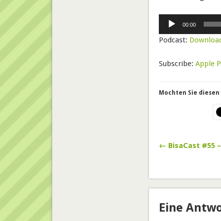
Audio-
00:00
Player
Podcast:
Downloa
Subscribe:
Apple 
Mochten Sie diesen 
← BisaCast #55 
Eine Antwo