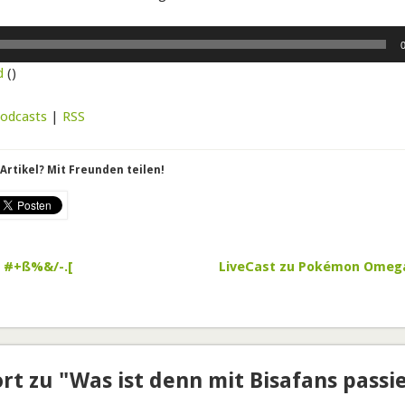
d
()
Podcasts
|
RSS
Artikel? Mit Freunden teilen!
– #+ß%&/-.[
LiveCast zu Pokémon Omega
rt zu "Was ist denn mit Bisafans passie