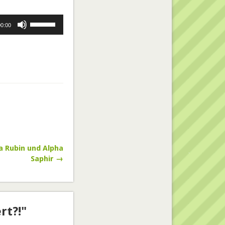
Pfeiltasten
00:00
Hoch/Runter
benutzen,
um
die
Lautstärke
zu
regeln.
 Rubin und Alpha
Saphir →
rt?!"