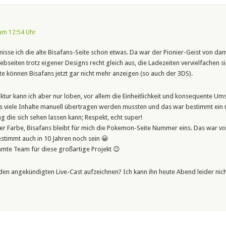
um 12:54 Uhr
misse ich die alte Bisafans-Seite schon etwas. Da war der Pionier-Geist von da
ebseiten trotz eigener Designs recht gleich aus, die Ladezeiten vervielfachen si
 können Bisafans jetzt gar nicht mehr anzeigen (so auch der 3DS).
tur kann ich aber nur loben, vor allem die Einheitlichkeit und konsequente Um
ss viele Inhalte manuell übertragen werden mussten und das war bestimmt ein 
ng die sich sehen lassen kann; Respekt, echt super!
er Farbe, Bisafans bleibt für mich die Pokemon-Seite Nummer eins. Das war vo
stimmt auch in 10 Jahren noch sein 😀
mte Team für diese großartige Projekt 😉
e den angekündigten Live-Cast aufzeichnen? Ich kann ihn heute Abend leider ni