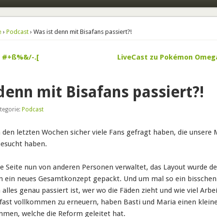
e
›
Podcast
› Was ist denn mit Bisafans passiert?!
– #+ß%&/-.[
LiveCast zu Pokémon Omega
denn mit Bisafans passiert?!
tegorie:
Podcast
 den letzten Wochen sicher viele Fans gefragt haben, die unsere 
besucht haben.
ie Seite nun von anderen Personen verwaltet, das Layout wurde de
in ein neues Gesamtkonzept gepackt. Und um mal so ein bisschen 
 alles genau passiert ist, wer wo die Fäden zieht und wie viel Arb
fast vollkommen zu erneuern, haben Basti und Maria einen klein
men, welche die Reform geleitet hat.