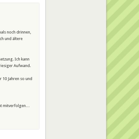
mals noch drinnen,
ch und ältere
setzung. Ich kann
riesiger Aufwand.
r 10 Jahren so und
cht mitverfolgen…