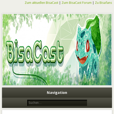
Zum aktuellen BisaCast
|
Zum BisaCast Forum
|
Zu Bisafans
BisaCast
Navigation