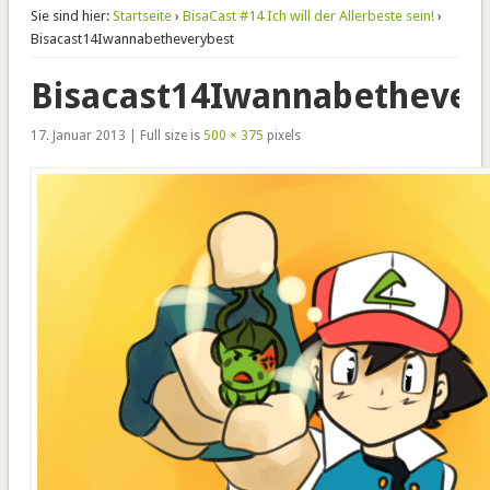
Sie sind hier:
Startseite
›
BisaCast #14 Ich will der Allerbeste sein!
›
Bisacast14Iwannabetheverybest
Bisacast14Iwannabethever
17. Januar 2013 | Full size is
500 × 375
pixels